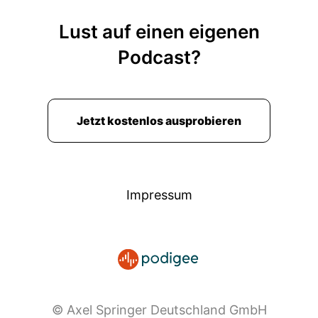
gejagt haben getreten haben und ich möchte
mir nicht vorstellen was passiert wäre wenn die
Lust auf einen eigenen
Polizei da nicht eingeschritten wäre.
Podcast?
00:02:51: Wenn das eine Straße gewesen wäre
wo nicht so viel Polizei war.
00:02:57: und dass man als Reporter sowas auf
Jetzt kostenlos ausprobieren
deutschen Straßen erfährt bei einer Demo, die
sich ja gegen diesen Parteitag gerichtet hat
muss ich sagen, entsetzt mich.
Impressum
00:03:13: Dass dich das entsetzt völlig klar aber
überrascht dich das?
00:03:18: Weil du warst selbst auch in so einer
ähnlichen Situation, die zum Glück nicht so
eskaliert ist.
© Axel Springer Deutschland GmbH
00:03:24: Aber du warest am Rande eine AfD-