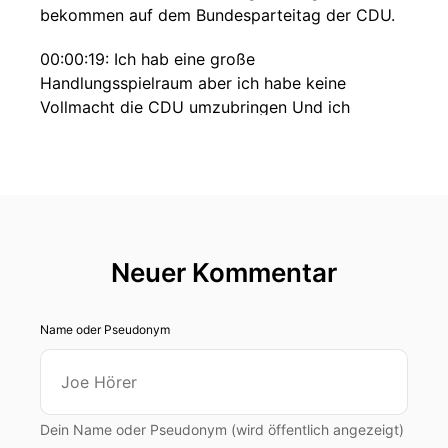
bekommen auf dem Bundesparteitag der CDU.
00:00:19: Ich hab eine große
Handlungsspielraum aber ich habe keine
Vollmacht die CDU umzubringen Und ich
erwarte von der SPD die gleiche
Kompromissbereitschaft, wie wir sie zeigen.
00:00:33: Wir zeigen Sie – Ich bin bis jetzt sehr
geduldig gewesen auch im Umgang mit der
SPD.
Neuer Kommentar
00:00:37: Die SPD muss allerdings auch wissen,
Kompromisse sind keine Einbahnstraße.
Name oder Pseudonym
00:00:41: Die müssen wir beide
00:00:42: machen.".
Dein Name oder Pseudonym (wird öffentlich angezeigt)
00:00:46: Es ist der sehr späte Sonntagabend