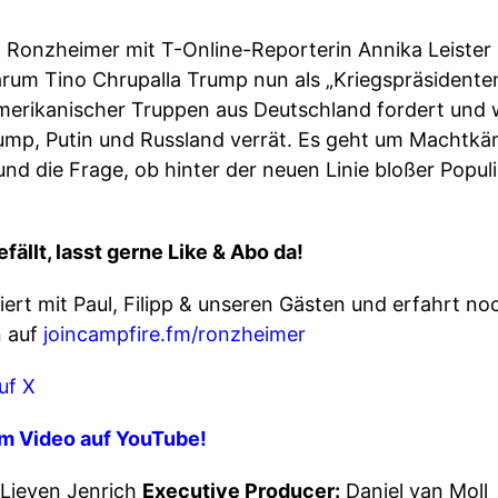
ul Ronzheimer mit T-Online-Reporterin Annika Leiste
rum Tino Chrupalla Trump nun als „Kriegspräsidenten
merikanischer Truppen aus Deutschland fordert und 
rump, Putin und Russland verrät. Es geht um Machtkä
nd die Frage, ob hinter der neuen Linie bloßer Populi
ällt, lasst gerne Like & Abo da!
ert mit Paul, Filipp & unseren Gästen und erfahrt no
n auf
joincampfire.fm/ronzheimer
uf X
m Video auf YouTube!
. Lieven Jenrich
Executive Producer:
Daniel van Moll